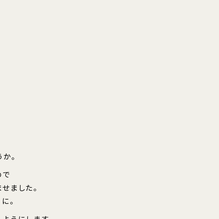
うか。
ので
ませました。
うに。
るようにします。