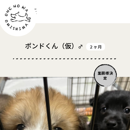
お問い合わせ
ポンドくん
（仮）
♂
２ヶ月
里親様決
定