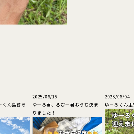
2025/06/15
2025/06/04
ーくん島暮ら
ゆーろ君、るぴー君おうち決ま
ゆーろくん里
りました！