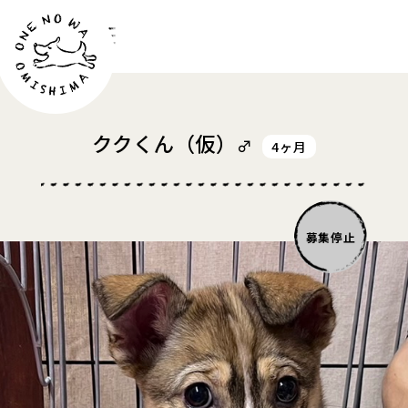
お問い合わせ
ククくん
（仮）
♂
4ヶ月
募集停止