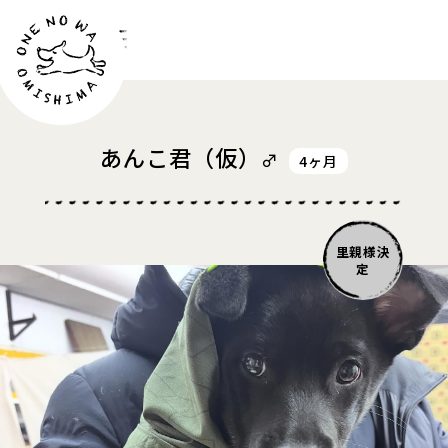
お問い合わせ
あんこ君
（仮）
♂
4ヶ月
里親様決
定